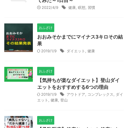
てみた～1日目～
2022/4/9
健康
,
瞑想
,
習慣
おふざけ
おおみそかまでにマイナス3キロその結
果
2019/1/9
ダイエット
,
健康
おふざけ
【気持ちが楽なダイエット】登山ダイ
エットをおすすめする6つの理由
2019/1/9
アウトドア
,
コンプレックス
,
ダイ
エット
,
健康
,
登山
おふざけ