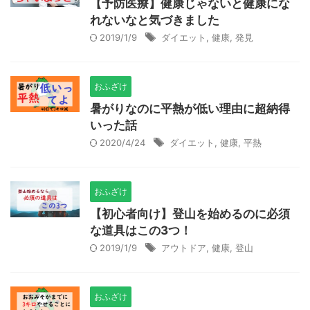
【予防医療】健康じゃないと健康にな
れないなと気づきました
2019/1/9
ダイエット
,
健康
,
発見
おふざけ
暑がりなのに平熱が低い理由に超納得
いった話
2020/4/24
ダイエット
,
健康
,
平熱
おふざけ
【初心者向け】登山を始めるのに必須
な道具はこの3つ！
2019/1/9
アウトドア
,
健康
,
登山
おふざけ