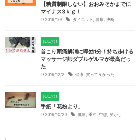
【糖質制限しない】おおみそかまでに
マイナス3ｋｇ！
2019/1/9
ダイエット
,
健康
,
決断
おふざけ
首こり頭痛解消に即効1分！持ち歩ける
マッサージ師ダブルゲルマが最高だっ
た
2019/12/2
健康
,
買って良かった
おふざけ
手紙「花粉より」
2019/10/26
健康
,
季節
,
空想
,
笑かし