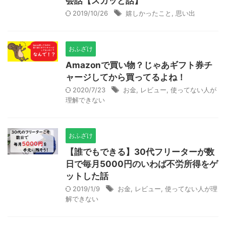
会話【スカッと話】
2019/10/26
嬉しかったこと
,
思い出
おふざけ
Amazonで買い物？じゃあギフト券チ
ャージしてから買ってるよね！
2020/7/23
お金
,
レビュー
,
使ってない人が
理解できない
おふざけ
【誰でもできる】30代フリーターが数
日で毎月5000円のいわば不労所得をゲ
ットした話
2019/1/9
お金
,
レビュー
,
使ってない人が理
解できない