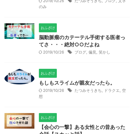
2019/10/26
たつみそうきち
,
ブログ
,
文字
のみ
おふざけ
脳動脈瘤のカテーテル手術する医者っ
てさ・・・絶対○○だよね
2019/10/26
ブログ
,
偏見
,
笑かし
おふざけ
もしもスライムが親友だったら。
2019/10/26
たつみそうきち
,
ドラクエ
,
空
想
おふざけ
【会心の一撃】ある女性との昔あった