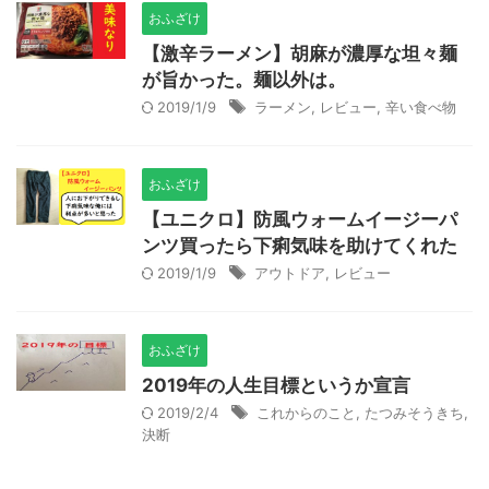
おふざけ
【激辛ラーメン】胡麻が濃厚な坦々麺
が旨かった。麺以外は。
2019/1/9
ラーメン
,
レビュー
,
辛い食べ物
おふざけ
【ユニクロ】防風ウォームイージーパ
ンツ買ったら下痢気味を助けてくれた
2019/1/9
アウトドア
,
レビュー
おふざけ
2019年の人生目標というか宣言
2019/2/4
これからのこと
,
たつみそうきち
,
決断