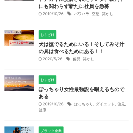
にも関わらず新たに社員を急募
2019/10/26
パワハラ
,
空想
,
笑かし
おふざけ
犬は撫でるためにいる！そしてみそ汁
の具は食べるためにある！！
2020/5/26
偏見
,
笑かし
おふざけ
ぽっちゃり女性最強説を唱えるもので
ある
2019/10/26
ぽっちゃり
,
ダイエット
,
偏見
,
健康
ブラック企業