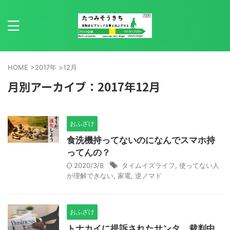
HOME
>
2017年
>
12月
月別アーカイブ：2017年12月
おふざけ
食洗機持ってないのになんでスマホ持
ってんの？
2020/3/8
タイムイズライフ
,
使ってない人
が理解できない
,
家電
,
逆ノマド
おふざけ
トナカイに提訴されたサンタ、裁判中