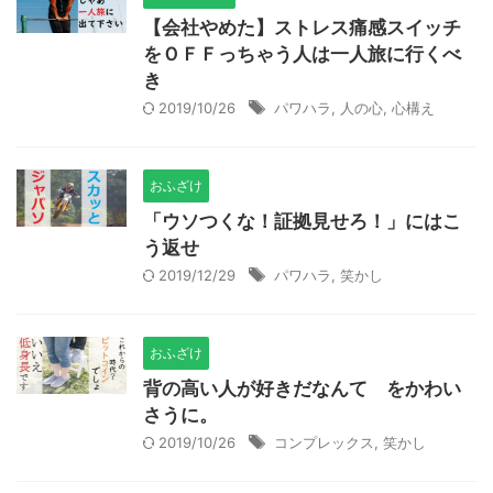
【会社やめた】ストレス痛感スイッチ
をＯＦＦっちゃう人は一人旅に行くべ
き
2019/10/26
パワハラ
,
人の心
,
心構え
おふざけ
「ウソつくな！証拠見せろ！」にはこ
う返せ
2019/12/29
パワハラ
,
笑かし
おふざけ
背の高い人が好きだなんて をかわい
さうに。
2019/10/26
コンプレックス
,
笑かし