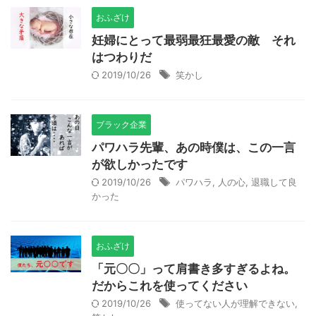
おふざけ
妊婦にとって最弱最狂最愛の敵 それ
はつわりだ
2019/10/26
笑かし
ブラック企業
パワハラ先輩、あの時僕は、この一言
が欲しかったです
2019/10/26
パワハラ
,
人の心
,
退職して良
かった
おふざけ
「元〇〇」って肩書き多すぎるよね。
だからこれを使ってください
2019/10/26
使ってない人が理解できない
,