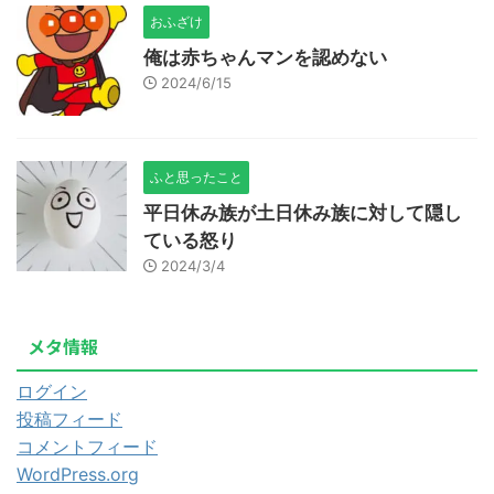
おふざけ
俺は赤ちゃんマンを認めない
2024/6/15
ふと思ったこと
平日休み族が土日休み族に対して隠し
ている怒り
2024/3/4
メタ情報
ログイン
投稿フィード
コメントフィード
WordPress.org