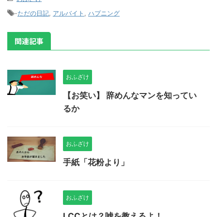
-
ただの日記
,
アルバイト
,
ハプニング
関連記事
おふざけ
【お笑い】 辞めんなマンを知ってい
るか
おふざけ
手紙「花粉より」
おふざけ
LCCとは？嘘を教えるよ！