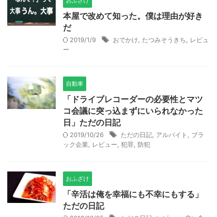
おふざけ
本屋で改めて知った。僕は理由が好き
だ
2019/1/9
おでかけ
,
たつみそうきち
,
レビュ
ー
自動車
「ドライブレコーダーの必要性とマツ
コ会議に突っ込まずにいられなかった
日」ただの日記
2019/10/26
ただの日記
,
アルバイト
,
ブラ
ック企業
,
レビュー
,
犯罪
,
防犯
おふざけ
「辛活は俺を幸福にも不幸にもする」
ただの日記