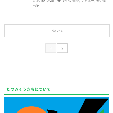
2018/10/25
ただの日記
,
レビュー
,
辛い食
べ物
Next »
1
2
たつみそうきちについて