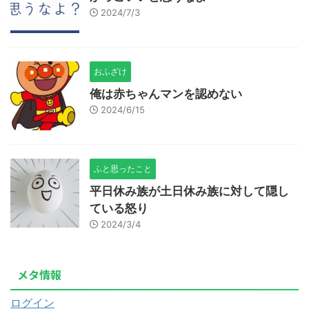
2024/7/3
おふざけ
俺は赤ちゃんマンを認めない
2024/6/15
ふと思ったこと
平日休み族が土日休み族に対して隠し
ている怒り
2024/3/4
メタ情報
ログイン