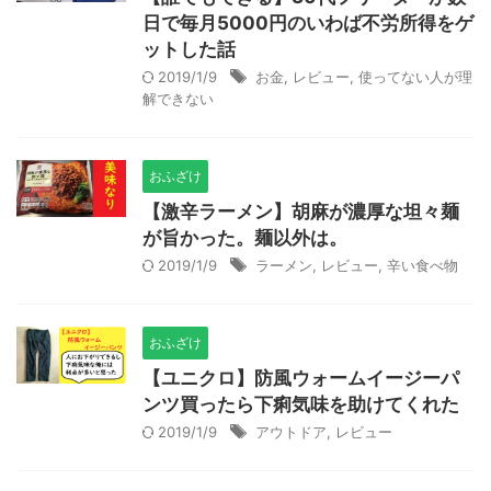
日で毎月5000円のいわば不労所得をゲ
ットした話
2019/1/9
お金
,
レビュー
,
使ってない人が理
解できない
おふざけ
【激辛ラーメン】胡麻が濃厚な坦々麺
が旨かった。麺以外は。
2019/1/9
ラーメン
,
レビュー
,
辛い食べ物
おふざけ
【ユニクロ】防風ウォームイージーパ
ンツ買ったら下痢気味を助けてくれた
2019/1/9
アウトドア
,
レビュー