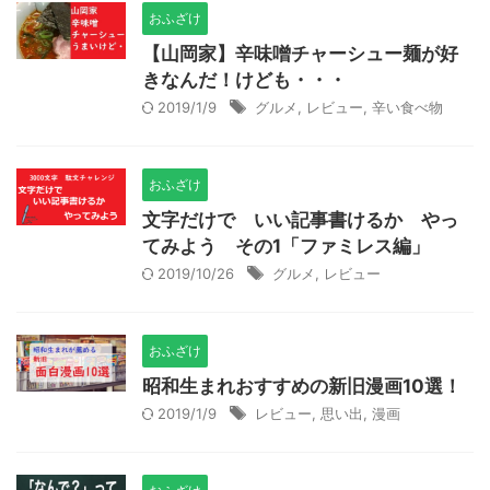
おふざけ
【山岡家】辛味噌チャーシュー麺が好
きなんだ！けども・・・
2019/1/9
グルメ
,
レビュー
,
辛い食べ物
おふざけ
文字だけで いい記事書けるか やっ
てみよう その1「ファミレス編」
2019/10/26
グルメ
,
レビュー
おふざけ
昭和生まれおすすめの新旧漫画10選！
2019/1/9
レビュー
,
思い出
,
漫画