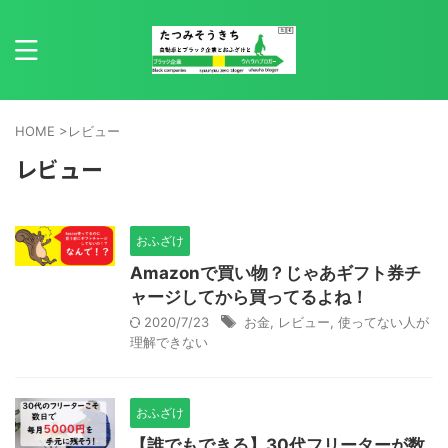
HOME
>
レビュー
レビュー
おふざけ
Amazonで買い物？じゃあギフト券チ
ャージしてから買ってるよね！
2020/7/23
お金
,
レビュー
,
使ってない人が
理解できない
おふざけ
【誰でもできる】30代フリーターが数